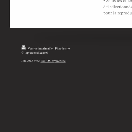
• Seuls les chie
été sélectionnés
pour la reprod
Version imprimable
|
Plan du site
© laprenhund kennel
Site créé avec
IONOS MyWebsite
.