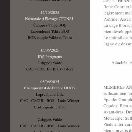
dessus: Horizont
Rein: Court et 
légèrement incl
12/10/2025
Poitrine: Assez
Nationale d Élevage CFCNSJ
La cage thoraci
Čáhppes Válde BOB
bien développé
Laprenhund Tchin BOS
Le poitrail est
BOB couple Válde et Tchin
Ligne du dessou
15/06/2025
IDS Périgueux
Attachée as
Cahppes Valde
CAC - CACIB - BOB - BIG2
08/06/2025
MEMBRES ANTER
Championnat de France DIJON
suffisamment a
Laprenhund Ulla
Epaule: Omopla
CAC - CACIB - BOS - Latin Winner
Coudes: Bien a
Crufts qualification
Avant-bras: Droi
Métacarpe: Suf
Cahppes Valde
Pieds antérieurs
CAC - CACIB - BOS - Latin Winner
bien couverts d