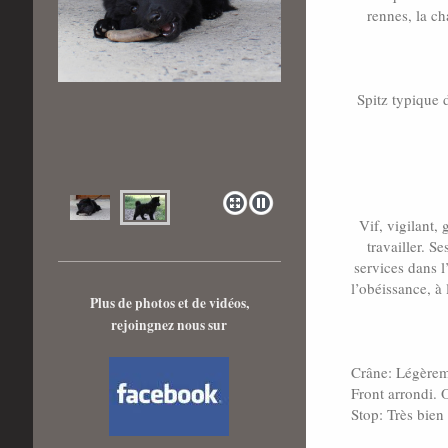
rennes, la ch
Spitz typique d
Vif, vigilant, 
travailler. S
services dans l
l’obéissance, à 
Plus de photos et de vidéos,
rejoingnez nous sur
Crâne: Légèrem
Front arrondi. 
Stop: Très bien