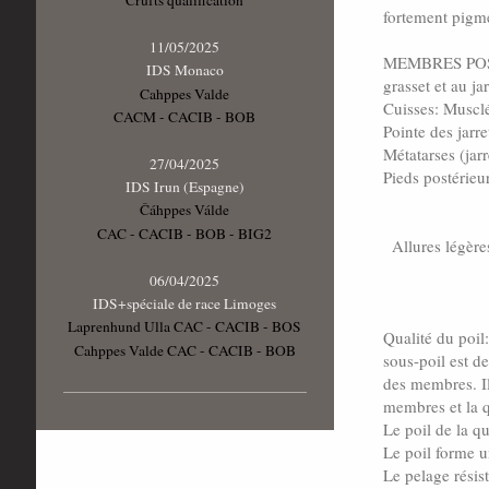
Crufts qualification
fortement pigm
11/05/2025
MEMBRES POSTE
IDS Monaco
grasset et au jar
Cahppes Valde
Cuisses: Muscl
CACM - CACIB - BOB
Pointe des jarr
Métatarses (jarr
27/04/2025
Pieds postérieu
IDS Irun (Espagne)
Čáhppes Válde
CAC - CACIB - BOB - BIG2
Allures légère
06/04/2025
IDS+spéciale de race Limoges
Laprenhund Ulla CAC - CACIB - BOS
Qualité du poil
Cahppes Valde CAC - CACIB - BOB
sous-poil est de
des membres. Il 
membres et la 
Le poil de la qu
Le poil forme u
Le pelage résis