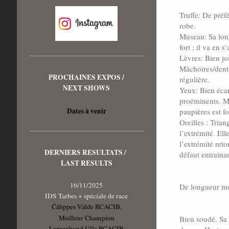
Truffe: De préf
robe.
Museau: Sa long
fort ; il va en 
Lèvres: Bien jo
Mâchoires/dents
PROCHAINES EXPOS /
régulière.
NEXT SHOWS
Yeux: Bien écar
proéminents. Ma
Dates à venir
paupières est f
Oreilles : Trian
l’extrémité. Ell
l’extrémité ret
DERNIERS RESULTATS /
défaut entrainan
LAST RESULTS
16/11/2025
De longueur mo
IDS Tarbes + spéciale de race
Čáhppes Válde RCACIB,
Meilleur Champion
Bien soudé. Sa 
Laprenhund Ulla RCACIB