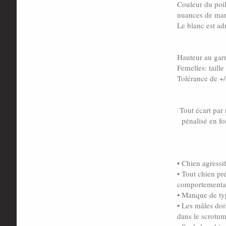
Couleur du poil
nuances de marr
Le blanc est adm
Hauteur au garro
Femelles: taille
Tolérance de +/
Tout écart par
pénalisé en fo
• Chien agressi
• Tout chien pr
comportemental 
• Manque de ty
• Les mâles do
dans le scrotum