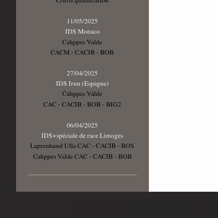
Crufts qualification
11/05/2025
IDS Monaco
Cahppes Valde
CACM - CACIB - BOB
27/04/2025
IDS Irun (Espagne)
Čáhppes Válde
CAC - CACIB - BOB - BIG2
06/04/2025
IDS+spéciale de race Limoges
Laprenhund Ulla CAC - CACIB - BOS
Cahppes Valde CAC - CACIB - BOB