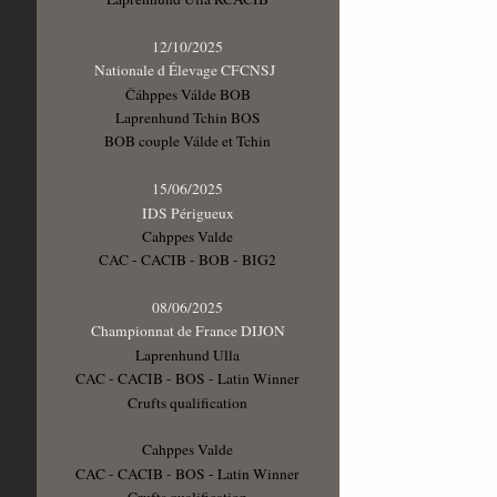
12/10/2025
Nationale d Élevage CFCNSJ
Čáhppes Válde BOB
Laprenhund Tchin BOS
BOB couple Válde et Tchin
15/06/2025
IDS Périgueux
Cahppes Valde
CAC - CACIB - BOB - BIG2
08/06/2025
Championnat de France DIJON
Laprenhund Ulla
CAC - CACIB - BOS - Latin Winner
Crufts qualification
Cahppes Valde
CAC - CACIB - BOS - Latin Winner