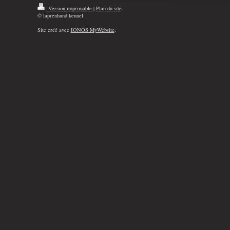
Version imprimable
|
Plan du site
© laprenhund kennel
Site créé avec
IONOS MyWebsite
.