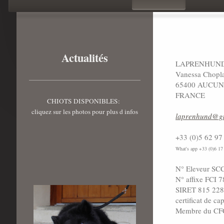
Actualités
LAPRENHUN
Vanessa Chopl
65400 AUCU
FRANCE
CHIOTS DISPONIBLES:
cliquez sur les photos pour plus d infos
laprenhund@g
+33 (0)5 62 97
What's app +33 (0)6 17
N° Eleveur SC
N° affixe FCI 
SIRET 815 228
certificat de c
Membre du CFCN