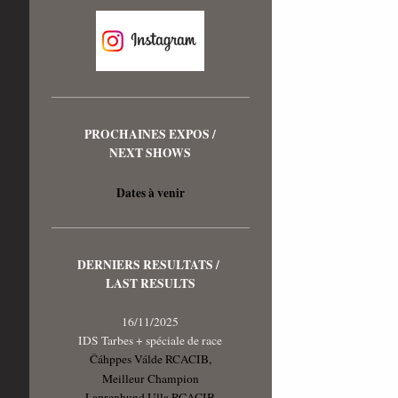
PROCHAINES EXPOS /
NEXT SHOWS
Dates à venir
DERNIERS RESULTATS /
LAST RESULTS
16/11/2025
IDS Tarbes + spéciale de race
Čáhppes Válde RCACIB,
Meilleur Champion
Laprenhund Ulla RCACIB