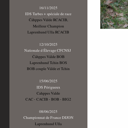
16/11/2025
IDS Tarbes + spéciale de race
Čáhppes Válde RCACIB,
Meilleur Champion
Laprenhund Ulla RCACIB
12/10/2025
Nationale d Élevage CFCNSJ
Čáhppes Válde BOB
Laprenhund Tchin BOS
BOB couple Válde et Tchin
15/06/2025
IDS Périgueux
Cahppes Valde
CAC - CACIB - BOB - BIG2
08/06/2025
Championnat de France DIJON
Laprenhund Ulla