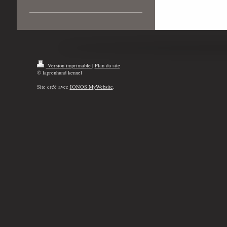
Version imprimable
|
Plan du site
© laprenhund kennel
Site créé avec
IONOS MyWebsite
.