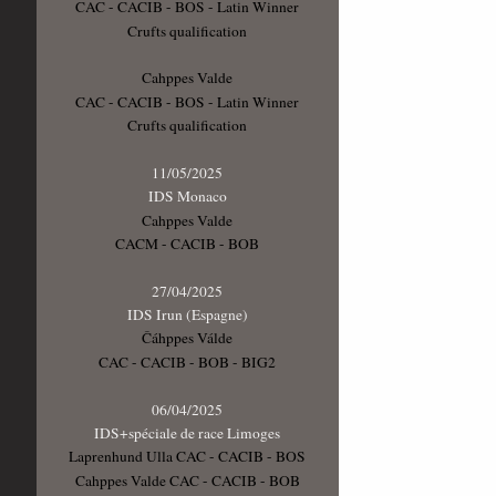
CAC - CACIB - BOS - Latin Winner
Crufts qualification
Cahppes Valde
CAC - CACIB - BOS - Latin Winner
Crufts qualification
11/05/2025
IDS Monaco
Cahppes Valde
CACM - CACIB - BOB
27/04/2025
IDS Irun (Espagne)
Čáhppes Válde
CAC - CACIB - BOB - BIG2
06/04/2025
IDS+spéciale de race Limoges
Laprenhund Ulla CAC - CACIB - BOS
Cahppes Valde CAC - CACIB - BOB