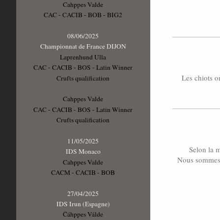
Cahppes Valde
CAC - CACIB - BOB - BIG2
08/06/2025
Championnat de France DIJON
Laprenhund Ulla
CAC - CACIB - BOS - Latin Winner
Les chiots on
Crufts qualification
Cahppes Valde
CAC - CACIB - BOS - Latin Winner
Crufts qualification
11/05/2025
Selon la m
IDS Monaco
Nous sommes a
Cahppes Valde
CACM - CACIB - BOB
27/04/2025
IDS Irun (Espagne)
Čáhppes Válde