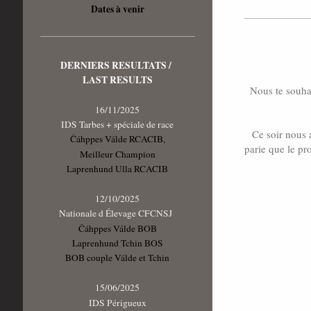
Dates à venir
DERNIERS RESULTATS /
LAST RESULTS
Nous te souha
16/11/2025
IDS Tarbes + spéciale de race
Ce soir nous a
Čáhppes Válde RCACIB,
parie que le pr
Meilleur Champion
Laprenhund Ulla RCACIB
12/10/2025
Nationale d Élevage CFCNSJ
Čáhppes Válde BOB
Laprenhund Tchin BOS
BOB couple Válde et Tchin
15/06/2025
IDS Périgueux