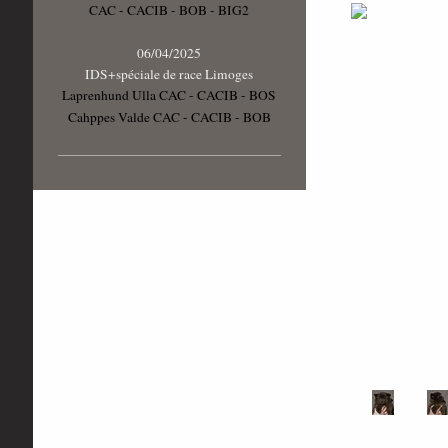
CAC - CACIB - BOB - BIG2
06/04/2025
IDS+spéciale de race Limoges
Laprenhund Ulla CAC - CACIB - BOS
Cahppes Valde CAC - CACIB - BOB