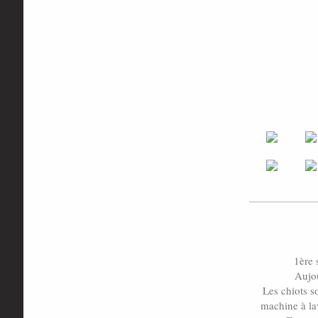
1ère 
Aujou
Les chiots s
machine à lav