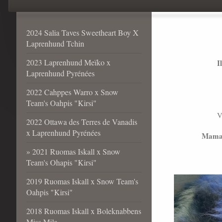
2024 Salia Taves Sweetheart Boy X
Laprenhund Tchin
2023 Laprenhund Meïko x
I
Laprenhund Pyrénées
2022 Cahppes Warro x Snow
Team's Oahpis "Kirsi"
V
2022 Ottawa des Terres de Vanadis
x Laprenhund Pyrénées
Mam
2021 Ruomas Iskall x Snow
Team's Ohapis "Kirsi"
2019 Ruomas Iskall x Snow Team's
Oahpis "Kirsi"
2018 Ruomas Iskall x Boleknabbens
Miss Mila