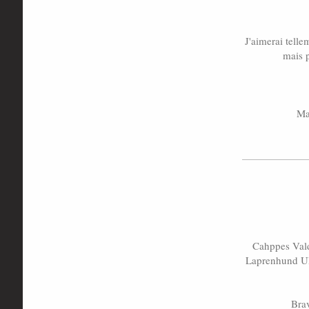
J'aimerai telle
mais p
Ma
Cahppes Vald
Laprenhund Ul
Brav