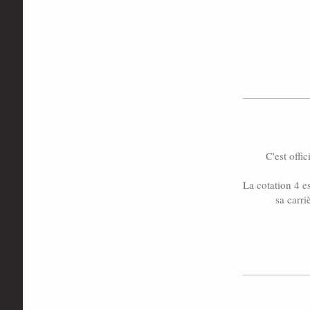
C'est offi
La cotation 4 e
sa carri