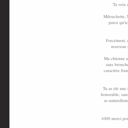
Ta voix 
Milouchette, 
parce qu'i
Forcément, c
nouveau s
Ma chienne ad
sans bronche
caractère fran
Tu as été une
honorable, sans
as naturellem
1000 merci pou