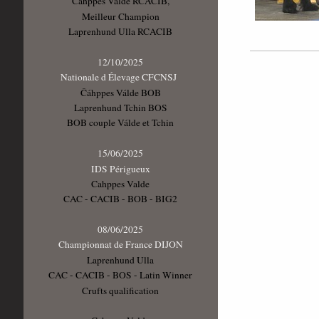
Čáhppes Válde RCACIB,
Meilleur Champion
Laprenhund Ulla RCACIB
12/10/2025
Nationale d Élevage CFCNSJ
Čáhppes Válde BOB
Laprenhund Tchin BOS
BOB couple Válde et Tchin
15/06/2025
IDS Périgueux
Cahppes Valde
CAC - CACIB - BOB - BIG2
08/06/2025
Championnat de France DIJON
Laprenhund Ulla
CAC - CACIB - BOS - Latin Winner
Crufts qualification