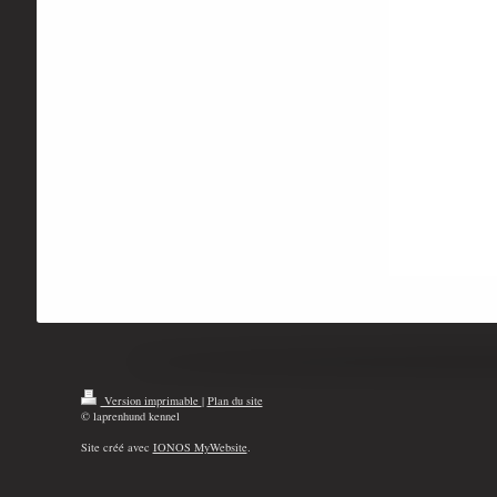
Version imprimable
|
Plan du site
© laprenhund kennel
Site créé avec
IONOS MyWebsite
.