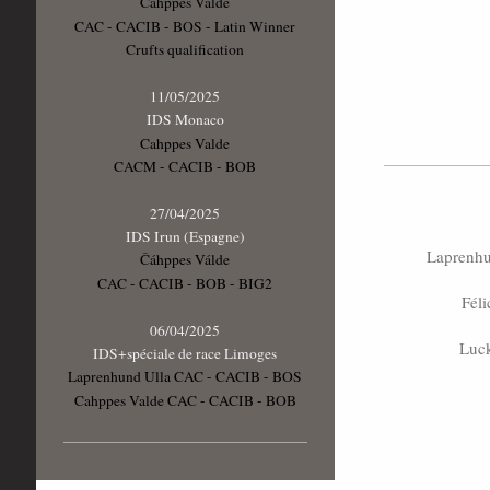
Cahppes Valde
CAC - CACIB - BOS - Latin Winner
Crufts qualification
11/05/2025
IDS Monaco
Cahppes Valde
CACM - CACIB - BOB
27/04/2025
IDS Irun (Espagne)
Laprenhu
Čáhppes Válde
CAC - CACIB - BOB - BIG2
Féli
06/04/2025
Luck
IDS+spéciale de race Limoges
Laprenhund Ulla CAC - CACIB - BOS
Cahppes Valde CAC - CACIB - BOB